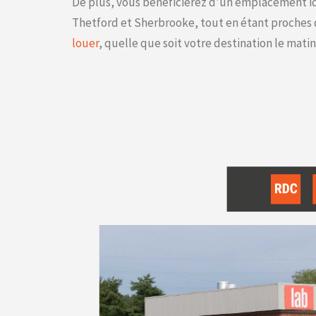
De plus, vous bénéficierez d’un emplacement id
Thetford et Sherbrooke, tout en étant proches 
louer
, quelle que soit votre destination le mati