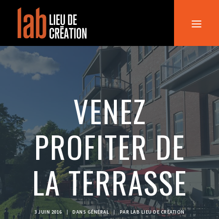
ACCUEIL
LE LAB
VENEZ
LOCATION
NOUS JOINDRE
PROFITER DE
LA TERRASSE
3 JUIN 2016
|
DANS
GÉNÉRAL
|
PAR
LAB LIEU DE CRÉATION